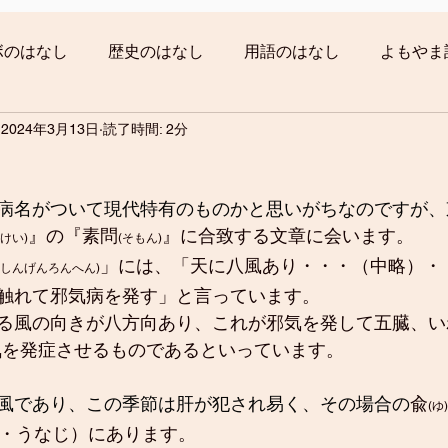
ボのはなし
歴史のはなし
用語のはなし
よもやま
2024年3月13日
読了時間: 2分
病名がついて現代特有のものかと思いがちなのですが、
』の『素問
』に合致する文章に会います。
けい)
(そもん)
」には、「天に八風あり・・・（中略）・
きしんげんろんへん)
触れて邪気病を発す」と言っています。
る風の向きが八方向あり、これが邪気を発して五臓、い
気を発症させるものであるといっています。
風であり、この季節は肝が犯され易く、その場合の
兪
(ゆ)
・うなじ）にあります。