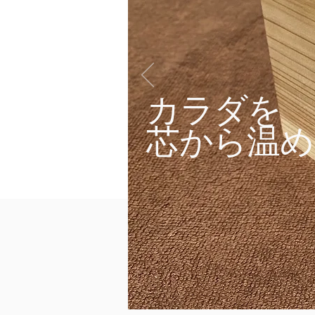
カラダを
芯から温め
☆患者さんの声