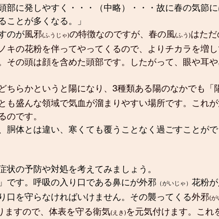
頭部に発しやすく・・・（中略）・・・故に春の気節に
ることが多くなる。」
すのが
風邪
の特徴なのですが、春の風
はただ
(ふうじゃ)
(ふう)
ノキの花粉を伴ってやってくるので、よりチカラを増し
。その頭は顔を含めた頭部です。したがって、眼や耳や
どちらかというと陽になり、3種類ある陽のなかでも「
とも盛んな領域で気血が溜まりやすい場所です。これが
るのです。
、胴体とは違い、寒くても覆うことなく過ごすことがで
症状の予防や対処を考えてみましょう。
」です。呼吸の入り口である鼻にが外邪
花粉が
（がいじゃ）
り口を守らなければいけません。その襲ってくる
外邪
(が
りますので、体表を守る衛気
を元気付けます。これ
(えき)