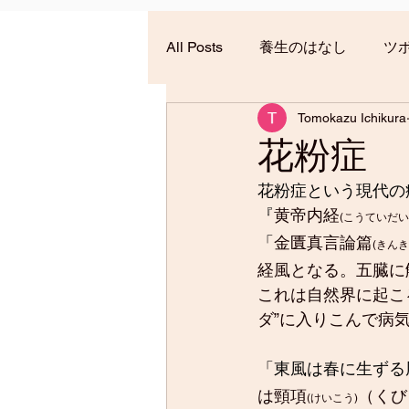
All Posts
養生のはなし
ツ
Tomokazu Ichikura
花粉症
花粉症という現代の
『
黄帝内経
(こうていだい
「
金匱真言論篇
(きん
経風となる。五臓に
これは自然界に起こ
ダ”に入りこんで病
「東風は春に生ずる
は頸項
（くび
(けいこう)