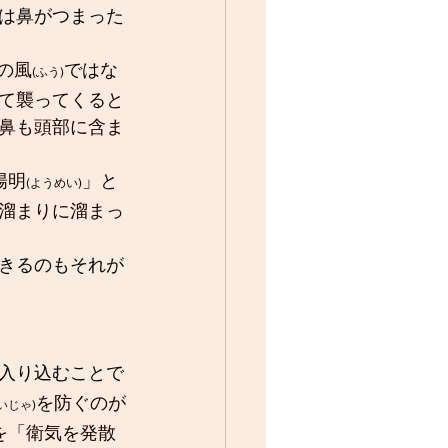
は鼻がつまった
の風
ではな
(ふう)
て襲ってくると
鼻も頭部に含ま
陽明
」と
(ようめい)
溜まりに溜まっ
きるのもそれが
入り込むことで
を防ぐのが
いじゃ)
を「衛気を発散