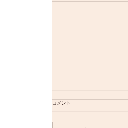
お茶について
コメント
前回、神農 （しんのうほんぞう
きょう） を取り上げた際、お茶
で解毒し、“喫茶の神様”でもある