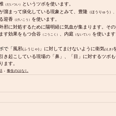
椎
というツボを使います。
（だいつい）
が溜まって痰化している現象とみて、豊隆
（ほうりゅう）
る迎香
を使います。
（げいこう）
外邪に対処するために陽明経に気血が集まります。その
ます効果をもつ合谷
、内庭
を使います
（ごうこく）
（ないてい）
ボで「
風邪
」に対してまけないように衛気
(ふうじゃ)
(えき)
引き起こしている現場の「鼻」、「目」に対するツボも
ります。
話
養生のはなし