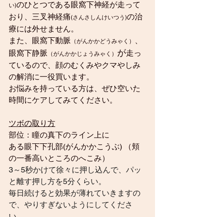
のひとつである眼窩下神経が
走って
い)
おり、三叉神経痛
の治
(さんさしんけいつう)
療には外せません。
また、眼窩下動脈
、
（がんかかどうみゃく）
が
眼窩下静脈
走っ
（がんかかじょうみゃく）
て
いるので、顔のむくみやクマやしみ
の解消に一役買います。
お悩みを持っている方は、ぜひ空いた
時間にケアしてみてください。
ツボの取り方
部位：瞳の真下のライン上に
ある眼下下孔部(がんかかこうぶ) （頬
の一番高いところのへこみ）
3～5秒かけて徐々に押し込んで、パッ
と離す押し方を5分くらい。 　
毎日続けると効果が薄れていきますの
で、やりすぎないようにしてくださ
い。