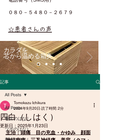
０８０－５４８０－２６７９
☆患者さんの声
カラダを
芯から温める箱灸
記事
All Posts
Tomokazu Ichikura
All Posts
2024年9月20日
読了時間: 2分
四白（しはく）
養生のはなし
更新日：
2025年1月23日
ツボのはなし
主治：頭痛　目の充血・かゆみ　顔面
歴史のはなし