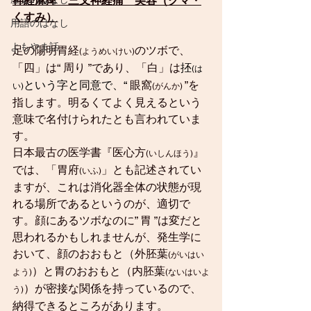
神経麻痺　三叉神経痛　美容（クマ・
くすみ）
用語のはなし
よもやま話
足の陽明胃経
のツボで、
(ようめいけい)
「四」は“ 周り ”であり、「白」は
抷
(は
という字と同意で、“ 
眼窩
”を
い)
(がんか) 
指します。明るくてよく見えるという
意味で名付けられたとも言われていま
す。
日本最古の医学書『医心方
』
(いしんほう)
では、「胃府
」とも記述されてい
(いふ)
ますが、これは消化器全体の状態が現
れる場所であるというのが、適切で
す。顔にあるツボなのに” 胃 ”は変だと
思われるかもしれませんが、発生学に
おいて、顔のおおもと（外胚葉
(がいはい
）と胃のおおもと（内胚葉
よう)
(ないはいよ
）が密接な関係を持っているので、
う)
納得できるところがあります。