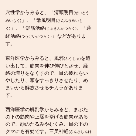
穴性学からみると、「清頭明目
(せいとう
」
、「散風明目
めいもく)
(さんふうめいも
」
、「舒筋活絡
、「通
く)
(じょきんかつらく)
」
経活絡
などがありま
(つうけいかつらく)
す。
東洋医学からみると、風邪
を追
(ふうじゃ)
い出して、筋肉を伸び伸びとさせ、経
絡の滞りをなくすので、目の疲れをい
やしたり、頭をすっきりさせたり、め
まいから解放させるチカラがありま
す。
西洋医学の解剖学からみると、まぶた
の下の筋肉や上唇を挙げる筋肉がある
ので、顔のたるみやむくみ、目の下の
クマにも有効です。三叉神経
(さんさしんけ